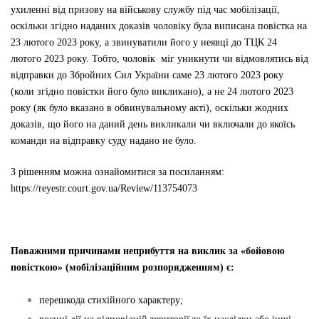
ухиленні від призову на військову службу під час мобілізації,
оскільки згідно наданих доказів чоловіку була виписана повістка на
23 лютого 2023 року, а звинуватили його у неявці до ТЦК 24
лютого 2023 року. Тобто, чоловік міг уникнути чи відмовлятись від
відправки до Збройних Сил України саме 23 лютого 2023 року
(коли згідно повістки його було викликано), а не 24 лютого 2023
року (як було вказано в обвинувальному акті), оскільки жодних
доказів, що його на даний день викликали чи включали до якоїсь
команди на відправку суду надано не було.
З рішенням можна ознайомитися за посиланням:
https://reyestr.court.gov.ua/Review/113754073
Поважними причинами неприбуття на виклик за «бойовою
повісткою» (мобілізаційним розпорядженням) є:
перешкода стихійного характеру;