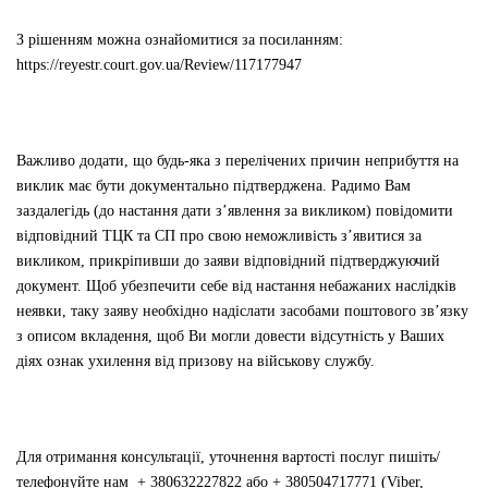
З рішенням можна ознайомитися за посиланням:
https://reyestr.court.gov.ua/Review/117177947
Важливо додати, що будь-яка з перелічених причин неприбуття на
виклик має бути документально підтверджена. Радимо Вам
заздалегідь (до настання дати з’явлення за викликом) повідомити
відповідний ТЦК та СП про свою неможливість з’явитися за
викликом, прикріпивши до заяви відповідний підтверджуючий
документ. Щоб убезпечити себе від настання небажаних наслідків
неявки, таку заяву необхідно надіслати засобами поштового зв’язку
з описом вкладення, щоб Ви могли довести відсутність у Ваших
діях ознак ухилення від
призову на військову службу.
Для отримання консультації, уточнення вартості послуг пишіть/
телефонуйте нам + 380632227822 або + 380504717771 (Viber,