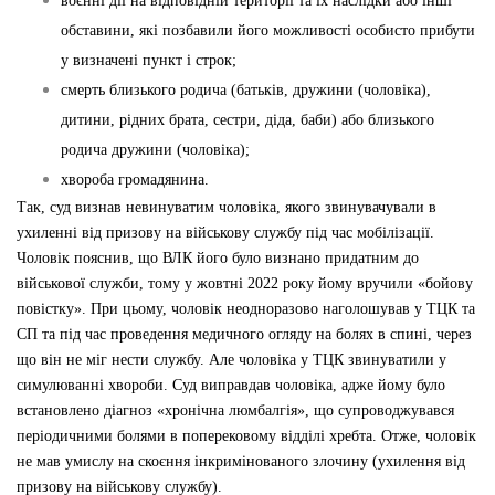
воєнні дії на відповідній території та їх наслідки або інші
обставини, які позбавили його можливості особисто прибути
у визначені пункт і строк;
смерть близького родича (батьків, дружини (чоловіка),
дитини, рідних брата, сестри, діда, баби) або близького
родича дружини (чоловіка);
хвороба громадянина.
Так, суд
визнав невинуватим чоловіка, якого звинувачували в
ухиленні від призову на військову службу під час мобілізації.
Чоловік пояснив, що ВЛК його було визнано придатним до
військової служби, тому у жовтні 2022 року йому вручили «бойову
повістку». При цьому, чоловік неодноразово наголошував у ТЦК та
СП та під час проведення медичного огляду на болях
в спині, через
що він не міг нести службу.
Але ч
оловіка у ТЦК звинуватили у
симулюванні хвороби. Суд виправдав чоловіка, адже йому було
встановлено діагноз «хронічна люмбалгія», що супроводжувався
періодичними болями в поперековому відділі хребта. Отже, чоловік
не мав умислу на скоєння інкримінованого злочину (ухилення від
призову на військову службу).