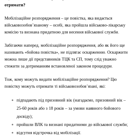
отримати?
Мобілізаційне розпорядження – це повістка, яка видається
військовозобов’язаному – особі, яка пройшла військово-лікарську
комісію та визнана придатною для несення військової служби.
Забігаючи наперед, мобілізаційне розпорядження, або як його ще
називають «бойова повістка», не підлягає оскарженню. Оскаржити
можна лише дії представників ТЦК та СП, тому слід уважно
стежити за дотриманням встановленої законом процедури.
Тож, кому можуть видати мобілізаційне розпорядження? Цю
повістку можуть отримати ті військовозобов’язані, які:
підпадають під призовний вік (нагадаємо, призовний вік –
25-60 років або з 18 років – за умови наявного бойового
досвіду);
пройшли ВЛК та визнані придатними до військової служби;
відсутня відстрочка від мобілізації.