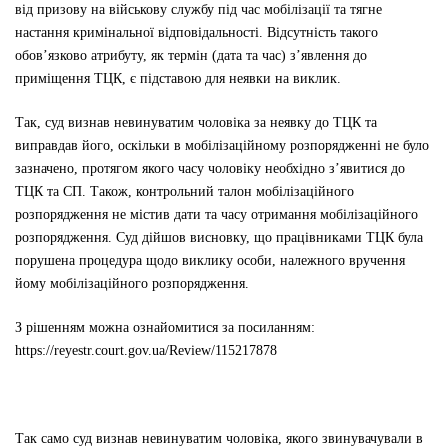
від призову на військову службу під час мобілізації та тягне
настання кримінальної відповідальності. Відсутність такого
обов’язково атрибуту, як термін (дата та час) з’явлення до
приміщення ТЦК, є підставою для неявки на виклик.
Так, суд
визнав невинуватим чоловіка за неявку до ТЦК та
виправдав його, оскільки в мобілізаційному розпорядженні не було
зазначено, протягом якого часу чоловіку необхідно з’явитися до
ТЦК та СП. Також, контрольний талон мобілізаційного
розпорядження не містив дати та часу отримання мобілізаційного
розпорядження. Суд дійшов висновку, що працівниками ТЦК була
порушена процедура щодо виклику особи, належного вручення
йому мобілізаційного розпорядження.
З рішенням можна ознайомитися за посиланням:
https://reyestr.court.gov.ua/Review/115217878
Так само суд визнав невинуватим чоловіка, якого звинувачували в