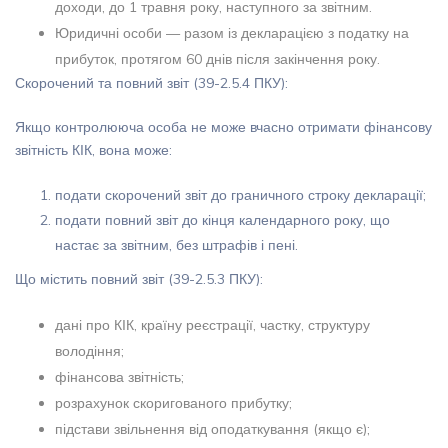
доходи, до 1 травня року, наступного за звітним.
Юридичні особи — разом із декларацією з податку на
прибуток, протягом 60 днів після закінчення року.
Скорочений та повний звіт (39-2.5.4 ПКУ):
Якщо контролююча особа не може вчасно отримати фінансову
звітність КІК, вона може:
подати скорочений звіт до граничного строку декларації;
подати повний звіт до кінця календарного року, що
настає за звітним, без штрафів і пені.
Що містить повний звіт (39-2.5.3 ПКУ):
дані про КІК, країну реєстрації, частку, структуру
володіння;
фінансова звітність;
розрахунок скоригованого прибутку;
підстави звільнення від оподаткування (якщо є);