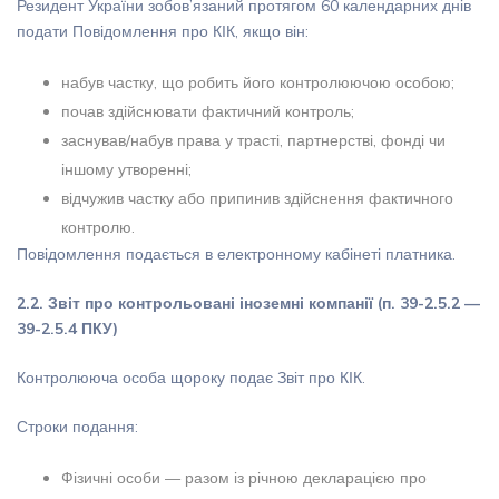
Резидент України зобов’язаний протягом 60 календарних днів
подати Повідомлення про КІК, якщо він:
набув частку, що робить його контролюючою особою;
почав здійснювати фактичний контроль;
заснував/набув права у трасті, партнерстві, фонді чи
іншому утворенні;
відчужив частку або припинив здійснення фактичного
контролю.
Повідомлення подається в електронному кабінеті платника.
2.2. Звіт про контрольовані іноземні компанії (п. 39-2.5.2 —
39-2.5.4 ПКУ)
Контролююча особа щороку подає Звіт про КІК.
Строки подання:
Фізичні особи — разом із річною декларацією про