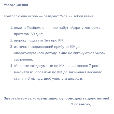
Узагальнення
Контролююча особа — резидент України зобов’язана:
подати Повідомлення про набуття/втрату контролю —
протягом 60 днів;
щороку подавати Звіт про КІК;
включати скоригований прибуток КІК до
оподатковуваного доходу, якщо не виконуються умови
звільнення;
зберігати всі документи по КІК щонайменше 7 років;
виконати всі обов’язки по КІК до закінчення воєнного
стану + 6 місяців, щоб уникнути штрафів.
Звертайтеся за консультацію, супроводом та допомогою!
З повагою,