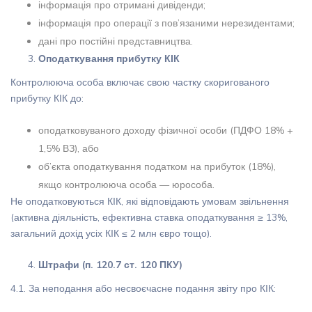
інформація про отримані дивіденди;
інформація про операції з пов’язаними нерезидентами;
дані про постійні представництва.
Оподаткування прибутку КІК
Контролююча особа включає свою частку скоригованого
прибутку КІК до:
оподатковуваного доходу фізичної особи (ПДФО 18% +
1,5% ВЗ), або
об’єкта оподаткування податком на прибуток (18%),
якщо контролююча особа — юрособа.
Не оподатковуються КІК, які відповідають умовам звільнення
(активна діяльність, ефективна ставка оподаткування ≥ 13%,
загальний дохід усіх КІК ≤ 2 млн євро тощо).
Штрафи (п. 120.7 ст. 120 ПКУ)
4.1. За неподання або несвоєчасне подання звіту про КІК: