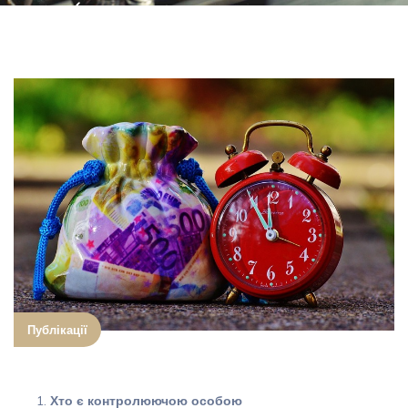
(актуально на
2025 рік)
Головна
Публікації
КІК в Україні: хто зобов’язаний декларувати, строки,
обов’язки, штрафи, строки давності (актуально на 202
5 рік)
Публікації
Хто є контролюючою особою