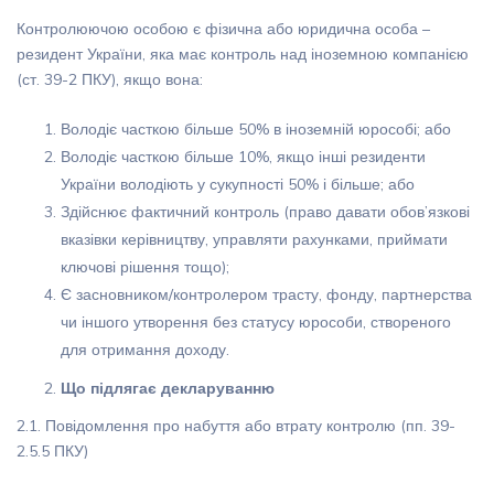
Контролюючою особою є фізична або юридична особа –
резидент України, яка має контроль над іноземною компанією
(ст. 39-2 ПКУ), якщо вона:
Володіє часткою більше 50% в іноземній юрособі; або
Володіє часткою більше 10%, якщо інші резиденти
України володіють у сукупності 50% і більше; або
Здійснює фактичний контроль (право давати обов’язкові
вказівки керівництву, управляти рахунками, приймати
ключові рішення тощо);
Є засновником/контролером трасту, фонду, партнерства
чи іншого утворення без статусу юрособи, створеного
для отримання доходу.
Що підлягає декларуванню
2.1. Повідомлення про набуття або втрату контролю (пп. 39-
2.5.5 ПКУ)