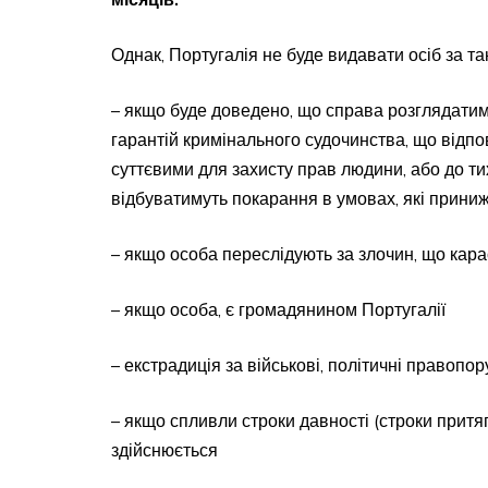
Однак, Португалія не буде видавати осіб за та
– якщо буде доведено, що справа розглядати
гарантій кримінального судочинства, що відп
суттєвими для захисту прав людини, або до ти
відбуватимуть покарання в умовах, які приниж
– якщо особа переслідують за злочин, що кар
– якщо особа, є громадянином Португалії
– екстрадиція за військові, політичні правопо
– якщо спливли строки давності (строки притяг
здійснюється