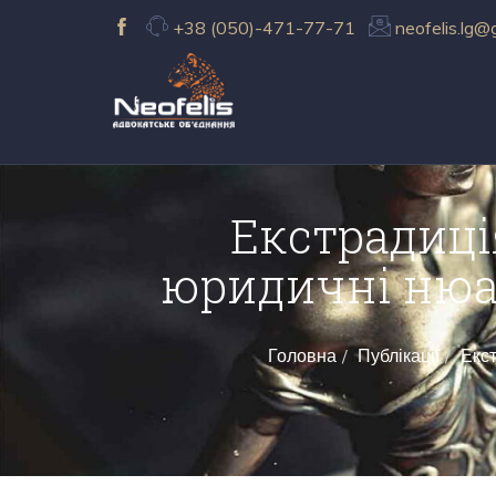
+38 (050)-471-77-71
neofelis.lg@
Екстрадиці
юридичні нюа
Головна
Публікації
Екст