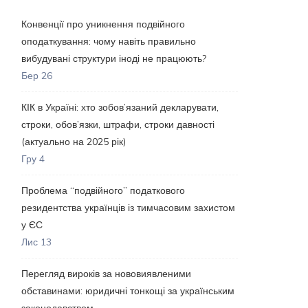
Конвенції про уникнення подвійного
оподаткування: чому навіть правильно
вибудувані структури іноді не працюють?
Бер 26
КІК в Україні: хто зобов’язаний декларувати,
строки, обов’язки, штрафи, строки давності
(актуально на 2025 рік)
Гру 4
Проблема “подвійного” податкового
резидентства українців із тимчасовим захистом
у ЄС
Лис 13
Перегляд вироків за нововиявленими
обставинами: юридичні тонкощі за українським
законодавством