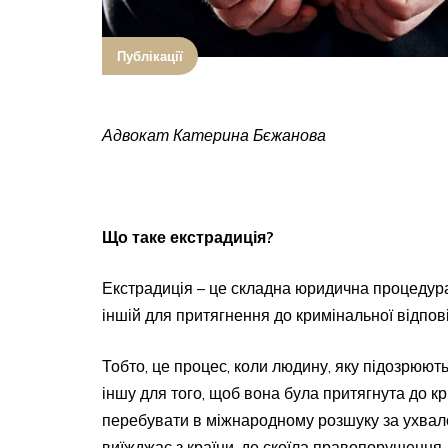
Публікації
Адвокат Катерина Бєжанова
Що таке екстрадиція?
Екстрадиція – це складна юридична процедур
іншій для притягнення до кримінальної відпов
Тобто, це процес, коли людину, яку підозрюют
іншу для того, щоб вона була притягнута до к
перебувати в міжнародному розшуку за ухвало
виїжджає з країни, де скоїла правопорушення, і