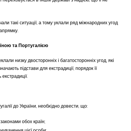
али такі ситуації, а тому уклали ряд міжнародних угод
напрямку.
їною та Португалією
 уклали низку двосторонніх і багатосторонніх угод, які
начають підстави для екстрадиції, порядок її
ь екстрадиції.
галії до України, необхідно довести, що:
 законами обох країн;
нувачення цієї особи;