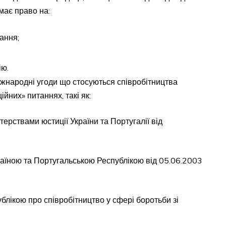
має право на:
ання;
ію.
іжнародні угоди що стосуються співробітництва
йних» питаннях, такі як:
терствами юстиції України та Португалії від
раїною та Португальською Республікою від 05.06.2003
блікою про співробітництво у сфері боротьби зі