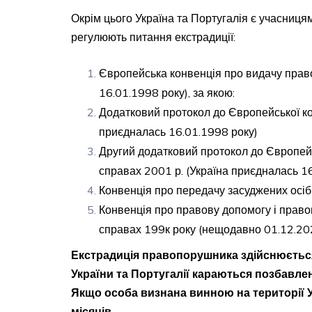
Окрім цього Україна та Португалія є учасниця
регулюють питання екстрадиції:
Європейська конвенція про видачу прав
16.01.1998 року), за якою:
Додатковий протокол до Європейської ко
приєдналась 16.01.1998 року)
Другий додатковий протокол до Європейс
справах 2001 р. (Україна приєдналась 1
Конвенція про передачу засуджених осіб
Конвенція про правову допомогу і правов
справах 199к року (нещодавно 01.12.2022
Екстрадиція правопорушника здійснюється
України та Португалії караються позбавлен
Якщо особа визнана винною на території У
місяців.