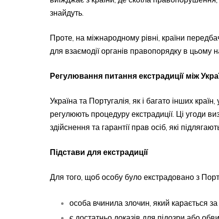
знайдуть.
Проте, на міжнародному рівні, країни передбач
для взаємодії органів правопорядку в цьому 
Регулювання питання е
кстрадиці
ї
між Укра
Україна та Португалія, як і багато інших країн,
регулюють процедуру екстрадиції. Ці угоди виз
здійснення та гарантії прав осіб, які підлягают
Підстави для екстрадиції
Для того, щоб особу було екстрадовано з Порту
особа вчинила злочин, який карається за
є достатньо доказів для підозри або обви