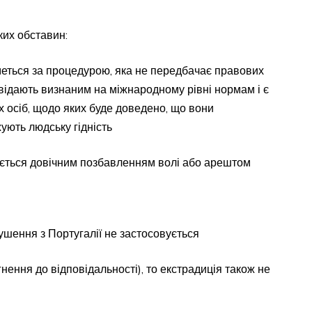
ких обставин:
меться за процедурою, яка не передбачає правових
овідають визнаним на міжнародному рівні нормам і є
х осіб, щодо яких буде доведено, що вони
ують людську гідність
ається довічним позбавленням волі або арештом
рушення з Португалії не застосовується
нення до відповідальності), то екстрадиція також не