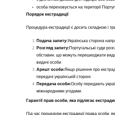
особа переховується на території Португа
Порядок екстрадиції
Процедура екстрадиції є досить складною і тр
Подача запиту:
Українська сторона напр
Розгляд запиту:
Португальські суди розг
обставин, що можуть перешкоджати видач
видачі особи.
Арешт особи:
Якщо рішення про екстрад
передачі українській стороні.
Передача особи:
Особу передають украї
міжнародними угодами.
Гарантії прав особи, яка підлягає екстрадиц
Під час процедури екстрадиції права особи, як