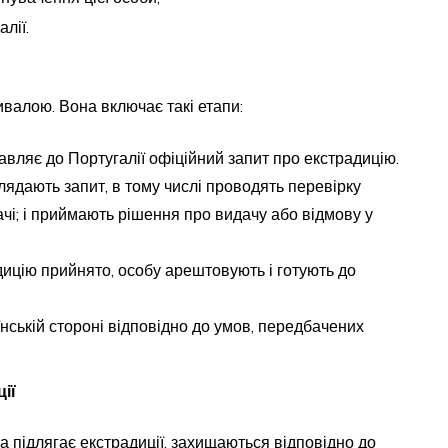
лії.
ивалою. Вона включає такі етапи:
авляє до Португалії офіційний запит про екстрадицію.
лядають запит, в тому числі проводять перевірку
і; і приймають рішення про видачу або відмову у
ицію прийнято, особу арештовують і готують до
нській стороні відповідно до умов, передбачених
ії
а підлягає екстрадиції, захищаються відповідно до