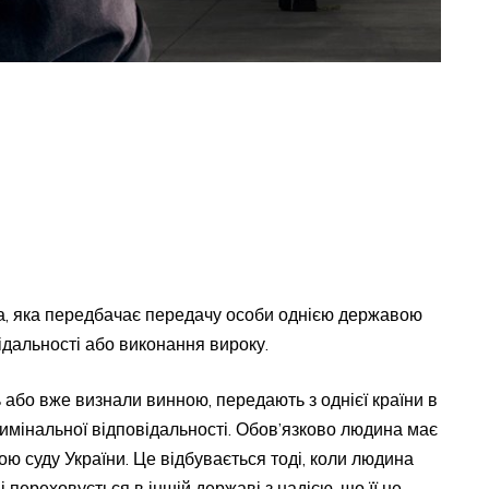
а, яка передбачає передачу особи однією державою
ідальності або виконання вироку.
ь або вже визнали винною, передають з однієї країни в
римінальної відповідальності. Обов’язково людина має
ю суду України. Це відбувається тоді, коли людина
 переховується в іншій державі з надією, що її не