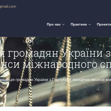
gmail.com
Про нас
Практики
Проект
я громадян України з 
нси міжнародного сп
радиція громадян України з Португалії: юридичні нюанси м