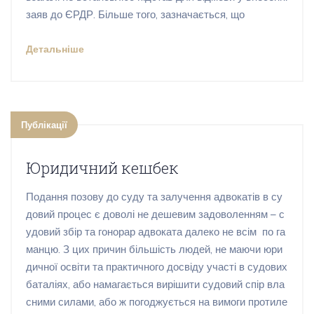
заяв до ЄРДР. Більше того, зазначається, що
Детальніше
Публікації
Юридичний кешбек
Подання позову до суду та залучення адвокатів в су
довий процес є доволі не дешевим задоволенням – с
удовий збір та гонорар адвоката далеко не всім по га
манцю. З цих причин більшість людей, не маючи юри
дичної освіти та практичного досвіду участі в судових
баталіях, або намагається вирішити судовий спір вла
сними силами, або ж погоджується на вимоги протиле