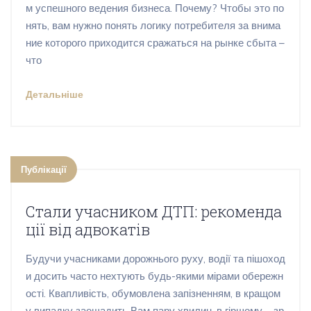
м успешного ведения бизнеса. Почему? Чтобы это по
нять, вам нужно понять логику потребителя за внима
ние которого приходится сражаться на рынке сбыта –
что
Детальніше
Публікації
Стали учасником ДТП: рекоменда
ції від адвокатів
Будучи учасниками дорожнього руху, водії та пішоход
и досить часто нехтують будь-якими мірами обережн
ості. Квапливість, обумовлена запізненням, в кращом
у випадку заощадить Вам пару хвилин, в гіршому – зр