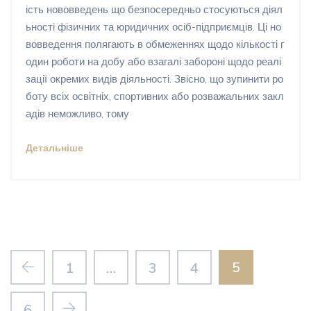
ість нововведень що безпосередньо стосуються діял
ьності фізичних та юридичних осіб-підприємців. Ці но
вовведення полягають в обмеженнях щодо кількості г
один роботи на добу або взагалі забороні щодо реалі
зації окремих видів діяльності. Звісно, що зупинити ро
боту всіх освітніх, спортивних або розважальних закл
адів неможливо, тому
Детальніше
5
1
…
3
4
6